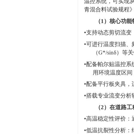
温控系统，可实现
青混合料试验规程》（
（
1
）
核心功能
•
支持动态剪切流变
•
可进行温度扫描、
（G*/sinδ）
•
配备帕尔贴温控系统
用环境温度区间
•
配备
平行板夹具，
•
搭载专业流变分析软
（
2
）
在道路工
•
高温稳定性评价：
•
低温抗裂性分析：