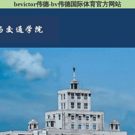
bevictor伟德-bv伟德国际体育官方网站