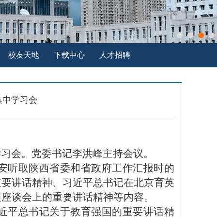
校友天地
下载中心
人才招聘
 集中学习会
集中学习会。党委书记李洪峰主持会议。
安听取陕西省委和省政府工作汇报时的
重要讲话精神、习近平总书记在北京育英
展座谈会上的重要讲话精神等内容。
近平总书记关于教育强国的重要讲话精