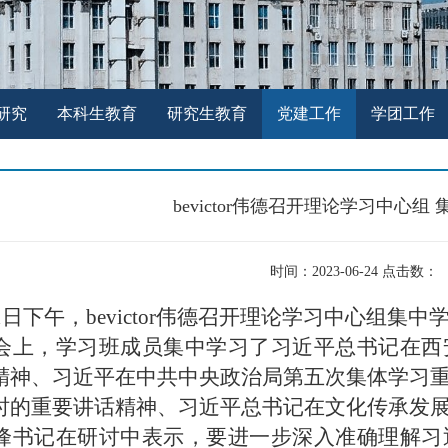
研究
本科生教育
研究生教育
党建工作
学团工作
bevictor伟德召开理论学习中心组
时间：2023-06-24 点击数：
21日下午，bevictor伟德召开理论学习中心组
会上，学习班成员集中学习了习近平总书记在西
精神、习近平在中共中央政治局第五次集体学习
时的重要讲话精神、习近平总书记在文化传承发
峰书记在研讨中表示，要进一步深入准确理解习