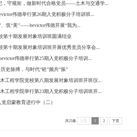
，守规矩，做新时代合格党员——土木与交通学...
evictor伟德举行第26期入党积极分子培训班...
、筑“美”——bevictor伟德开展“我为...
伟德党校第十期发展对象培训班圆满结业
伟德党校第十期发展对象培训班开展优秀党员分享会...
bevictor伟德举行第25期入党积极分子培训...
悟历史脉搏，与时代“砼”频共“振”
| 土木工程学院党校第八期发展对象培训班开班仪...
 土木工程学院举行第23期入党积极分子培训班开...
｜入党启蒙教育进行中（二）
共23条
上页
1
2
下页