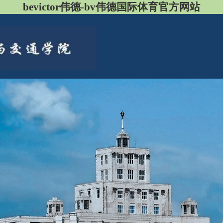
bevictor伟德-bv伟德国际体育官方网站