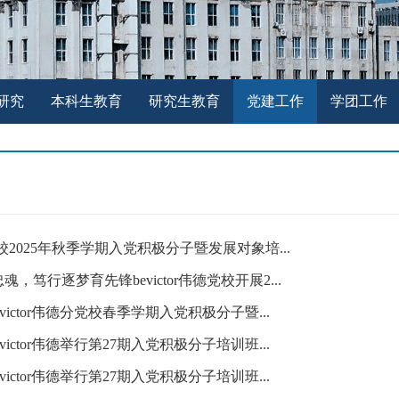
研究
本科生教育
研究生教育
党建工作
学团工作
伟德党校2025年秋季学期入党积极分子暨发展对象培...
魂，笃行逐梦育先锋bevictor伟德党校开展2...
bevictor伟德分党校春季学期入党积极分子暨...
bevictor伟德举行第27期入党积极分子培训班...
bevictor伟德举行第27期入党积极分子培训班...