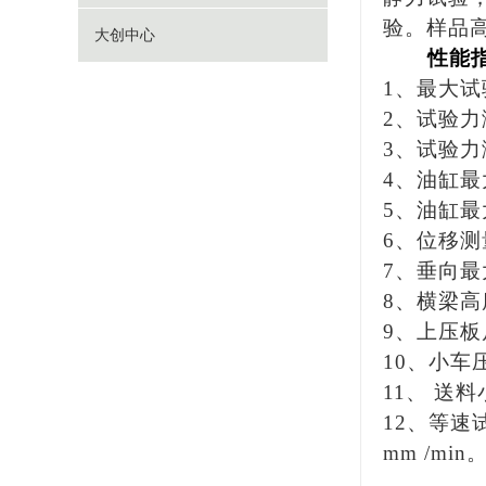
验。样品高
大创中心
性能
1、最大试验
2、试验力
3、试验力
4、油缸最
5、油缸
6、位移测
7、垂向最
8、横梁高度
9、上压板
10、小车
11、 送
12、等速试
mm /min